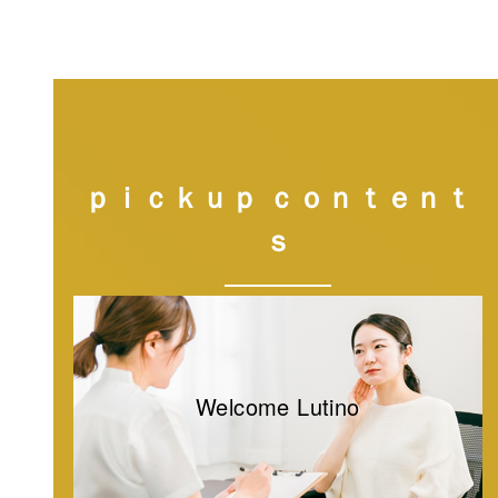
ｐｉｃｋｕｐ ｃｏｎｔｅｎｔ
ｓ
Welcome Lutino