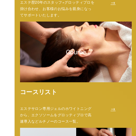
→
エステ歴20年のスタッフ×グロッティプロを
掛け合わせ、お客様のお悩みを親身になっ
てサポートいたします。
Course
コースリスト
→
エステサロン専用ジェルのホワイトニング
から、エクソソームをグロッティプロで高
速導入などルチノーのコース一覧。