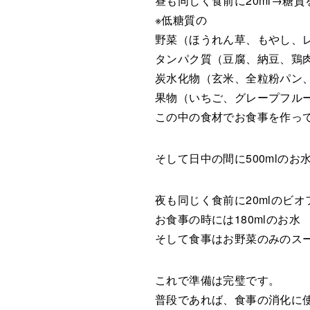
昼も同じく食前に20ml→糖
※低糖質の
野菜（ほうれん草、もやし、
タンパク質（豆腐、納豆、鶏
炭水化物（玄米、全粒粉パン
果物（いちご、グレープフル
この中の食材でお食事を作っ
そして日中の間に500mlの
夜も同じく食前に20mlのビオ
お食事の時には180mlのお水
そして食事はお野菜のみのス
これで準備は完璧です。
普段であれば、食事の消化に