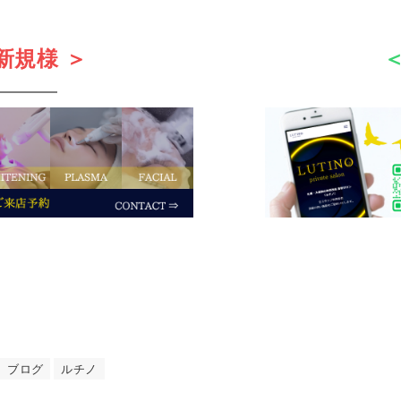
新規様 ＞
＜
ブログ
ルチノ